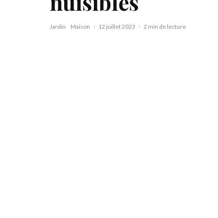
nuisibles
Jardin
Maison
·
12 juillet 2023
·
2 min de lecture