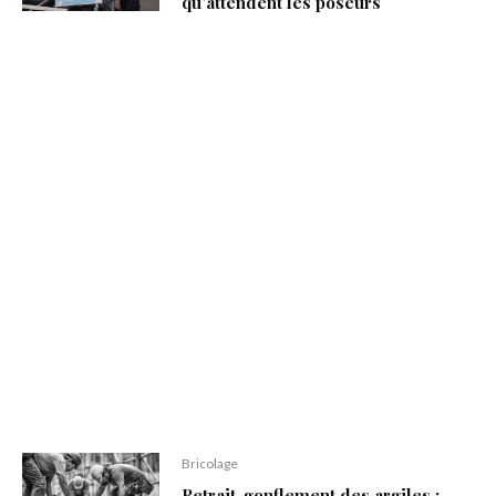
qu’attendent les poseurs
Comment construire une pergola fait
maison ?
Bricolage
Retrait-gonflement des argiles :