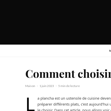
Comment choisir
Maison
·
1 juin 2023
·
5 min de lecture
L
a plancha est un ustensile de cuisine deven
préparer différents plats, c’est aujourd’hui 
le choisir. Dans cet article, nous allons v