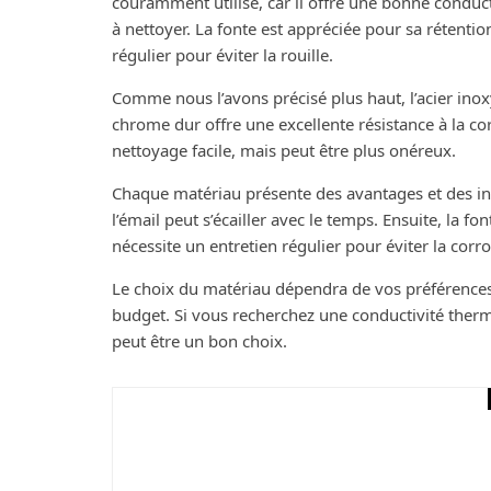
couramment utilisé, car il offre une bonne conducti
à nettoyer. La fonte est appréciée pour sa rétentio
régulier pour éviter la rouille.
Comme nous l’avons précisé plus haut, l’acier inoxyd
chrome dur offre une excellente résistance à la co
nettoyage facile, mais peut être plus onéreux.
Chaque matériau présente des avantages et des inc
l’émail peut s’écailler avec le temps. Ensuite, la f
nécessite un entretien régulier pour éviter la corro
Le choix du matériau dépendra de vos préférences 
budget. Si vous recherchez une conductivité therm
peut être un bon choix.
Maison
En quoi consiste le d