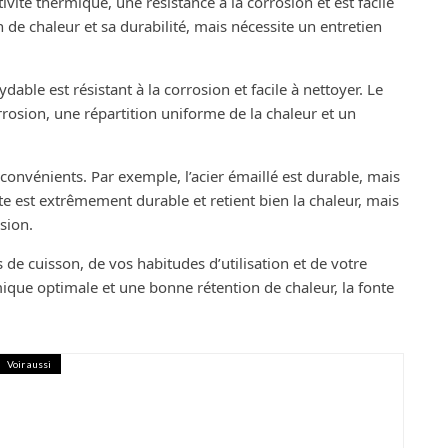
vité thermique, une résistance à la corrosion et est facile
n de chaleur et sa durabilité, mais nécessite un entretien
able est résistant à la corrosion et facile à nettoyer. Le
rrosion, une répartition uniforme de la chaleur et un
onvénients. Par exemple, l’acier émaillé est durable, mais
onte est extrêmement durable et retient bien la chaleur, mais
sion.
de cuisson, de vos habitudes d’utilisation et de votre
ique optimale et une bonne rétention de chaleur, la fonte
Voir aussi
ispositif Loc annonce ?