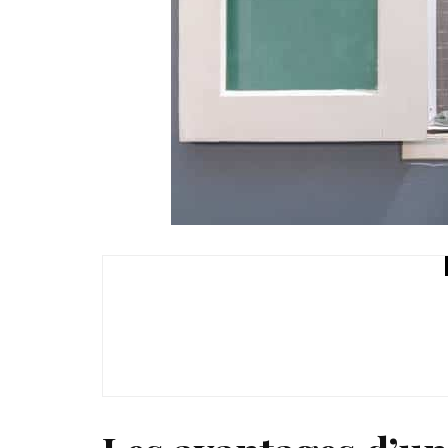
Maison
La VMC double flux, l