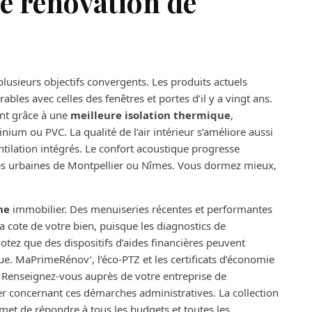
e rénovation de
usieurs objectifs convergents. Les produits actuels
les avec celles des fenêtres et portes d’il y a vingt ans.
nt grâce à une
meilleure isolation thermique
,
m ou PVC. La qualité de l’air intérieur s’améliore aussi
ilation intégrés. Le confort acoustique progresse
es urbaines de Montpellier ou Nîmes. Vous dormez mieux,
ne
immobilier. Des menuiseries récentes et performantes
a cote de votre bien, puisque les diagnostics de
tez que des dispositifs d’aides financières peuvent
. MaPrimeRénov’, l’éco-PTZ et les certificats d’économie
. Renseignez-vous auprès de votre entreprise de
r concernant ces démarches administratives. La collection
met de répondre à tous les budgets et toutes les