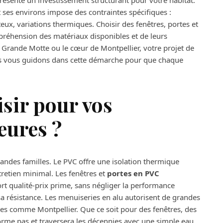
ésente un investissement structurant pour votre habitat.
 ses environs impose des contraintes spécifiques :
teux, variations thermiques. Choisir des fenêtres, portes et
réhension des matériaux disponibles et de leurs
 Grande Motte ou le cœur de Montpellier, votre projet de
s vous guidons dans cette démarche pour que chaque
sir pour vos
eures ?
andes familles. Le PVC offre une isolation thermique
etien minimal. Les fenêtres et
portes en PVC
rt qualité-prix prime, sans négliger la performance
sa résistance. Les menuiseries en alu autorisent de grandes
lées comme Montpellier. Que ce soit pour des fenêtres, des
éforme pas et traversera les décennies avec une simple eau