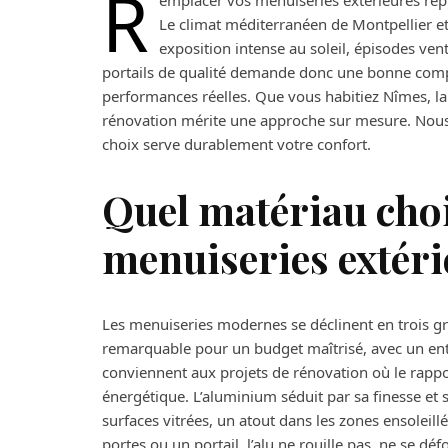
R
emplacer vos menuiseries extérieures repr
Le climat méditerranéen de Montpellier et
exposition intense au soleil, épisodes ven
portails de qualité demande donc une bonne comp
performances réelles. Que vous habitiez Nîmes, la
rénovation mérite une approche sur mesure. Nou
choix serve durablement votre confort.
Quel matériau choi
menuiseries extéri
Les menuiseries modernes se déclinent en trois gr
remarquable pour un budget maîtrisé, avec un entr
conviennent aux projets de rénovation où le rappo
énergétique. L’aluminium séduit par sa finesse et 
surfaces vitrées, un atout dans les zones ensoleil
portes ou un portail, l’alu ne rouille pas, ne se d