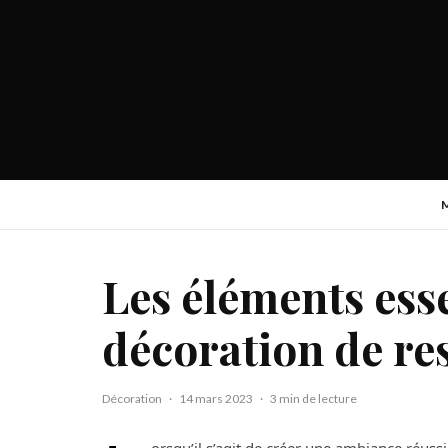
Les éléments ess
décoration de re
Décoration
·
14 mars 2023
·
3 min de lecture