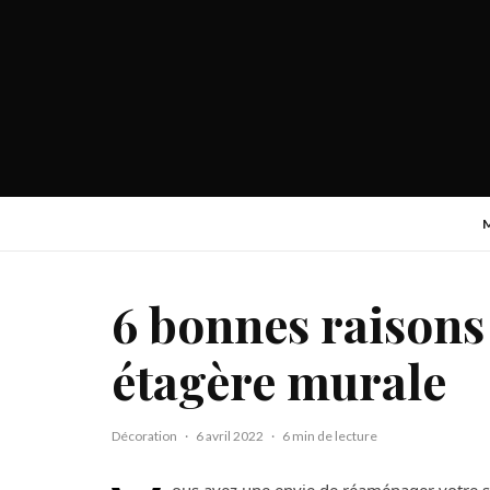
6 bonnes raisons 
étagère murale
Décoration
·
6 avril 2022
·
6 min de lecture