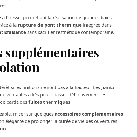
res.
 sa finesse, permettant la réalisation de grandes baies
râce à la
rupture de pont thermique
intégrée dans
atisfaisante
sans sacrifier l’esthétique contemporaine.
fs supplémentaires
solation
êt si les finitions ne sont pas à la hauteur. Les
joints
e véritables alliés pour chasser définitivement les
nde partie des
fuites thermiques
.
eable, miser sur quelques
accessoires complémentaires
çon élégante de prolonger la durée de vie des ouvertures
ion
.