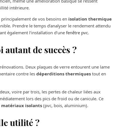
ancien, même une amélioration basique se ressent
lité intérieure.
a principalement de vos besoins en
isolation thermique
onible. Prendre le temps d’analyser le rendement attendu
eant également l’installation d’une
fenêtre pvc
.
i autant de succès ?
 rénovations. Deux plaques de verre entourent une lame
mentaire contre les
déperditions thermiques
tout en
eux, voire par trois, les pertes de chaleur liées aux
médiatement lors des pics de froid ou de canicule. Ce
e
matériaux isolants
(pvc, bois, aluminium).
e utilité ?