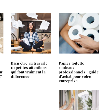
RTICLES LES + LUS
ARTICLES RÉCEN
ce
Un fauteuil qui s’adapte à vo
e
Bien être au travail :
Papier toilette
pas l’inverse
V
10 petites attentions
rouleaux
ur
qui font vraiment la
professionnels : guide
Fabricant fenêtre PVC : le p
 ?
différence
d’achat pour votre
technique qu’attendent les 
entreprise
Retrait-gonflement des argil
le
comprendre les risques et 
ses fondations