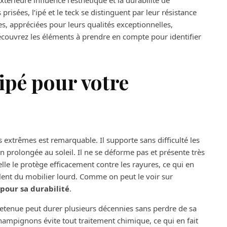
térieure influence l’esthétique et la durabilité de
risées, l’ipé et le teck se distinguent par leur résistance
s, appréciées pour leurs qualités exceptionnelles,
écouvrez les éléments à prendre en compte pour identifier
ipé pour votre
s extrêmes est remarquable. Il supporte sans difficulté les
on prolongée au soleil. Il ne se déforme pas et présente très
elle le protège efficacement contre les rayures, ce qui en
illent du mobilier lourd. Comme on peut le voir sur
 pour sa durabilité
.
etenue peut durer plusieurs décennies sans perdre de sa
hampignons évite tout traitement chimique, ce qui en fait