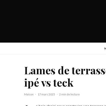
Lames de terrasse
ipé vs teck
Maison
·
17 mars 2025
·
2 min de lecture