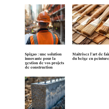
PRÉSENTATION
A
Frac & Pdc est un média familial et
Loc Annon
digital axé sur les astuces pour la
Boitier IPT
Spigao : une solution
Maîtrisez l’art de fai
maison et le jardin. Notre magazine
innovante pour la
du beige en peintur
Rbnb
gestion de vos projets
en ligne aborde les thématiques
Parkside
de construction
suivantes :
Dessin Faci
Maison
Prix timbre
Jardin
Bricolage
Décoration