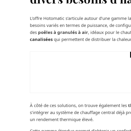
L’offre Hotomatic s’articule autour d’une gamme l
besoins variés en termes de puissance, de configur
des
poêles à granulés à air
, idéaux pour le chau
canalisées
qui permettent de distribuer la chaleur
Maison
Une clôture en bois 
À côté de ces solutions, on trouve également les
t
s’intégrer au système de chauffage central déjà pr
un rendement thermique élevé.
Cette gamme étendue permet d’obtenir un confort 