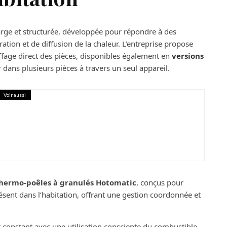
arge et structurée, développée pour répondre à des
ation et de diffusion de la chaleur. L’entreprise propose
ffage direct des pièces, disponibles également en
versions
 dans plusieurs pièces à travers un seul appareil.
Voir aussi
composite pour sécuriser votre maison
hermo-poêles à granulés Hotomatic
, conçus pour
ésent dans l’habitation, offrant une gestion coordonnée et
constant avec une utilisation consciente du combustible,