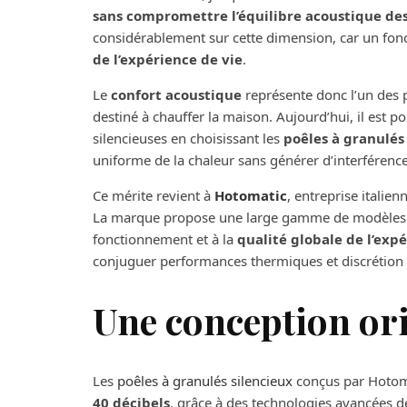
sans compromettre l’équilibre acoustique de
considérablement sur cette dimension, car un fo
de l’expérience de vie
.
Le
confort acoustique
représente donc l’un des p
destiné à chauffer la maison. Aujourd’hui, il est p
silencieuses en choisissant les
poêles à granulé
uniforme de la chaleur sans générer d’interférence
Ce mérite revient à
Hotomatic
, entreprise italien
La marque propose une large gamme de modèles con
fonctionnement et à la
qualité globale de l’ex
conjuguer performances thermiques et discrétion 
Une conception orie
Les
poêles à granulés silencieux
conçus par Hotom
40 décibels
, grâce à des technologies avancées dé