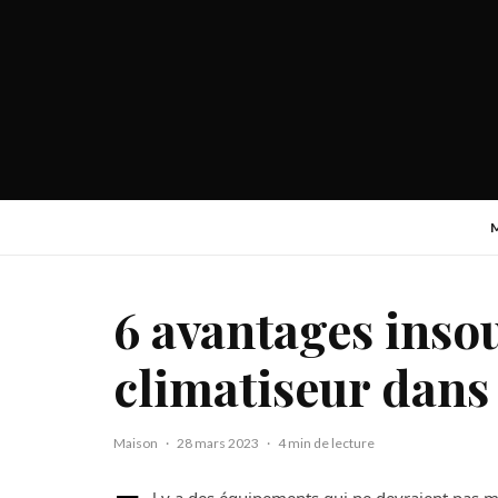
6 avantages ins
climatiseur dans
Maison
·
28 mars 2023
·
4 min de lecture