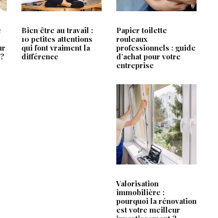
ce
Un fauteuil qui s’adapte à vo
e
Bien être au travail :
Papier toilette
pas l’inverse
V
10 petites attentions
rouleaux
ur
qui font vraiment la
professionnels : guide
Fabricant fenêtre PVC : le p
 ?
différence
d’achat pour votre
technique qu’attendent les 
entreprise
Retrait-gonflement des argil
le
comprendre les risques et 
ses fondations
Valorisation
immobilière :
pourquoi la rénovation
Tous droits réservés - Frac&Pdc © 2022
est votre meilleur