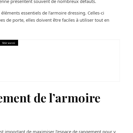
yenne présentent souvent de nombreux défauts.
 éléments essentiels de l’armoire dressing. Celles-ci
 de porte, elles doivent être faciles à utiliser tout en
Voir aussi
mment allier activité physique et tâches
ie plus saine
ement de l’armoire
 est important de maximiser l’espace de rangement pour y