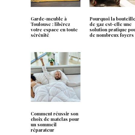
Frac & Pdc est un média familial et
Loc Annon
Garde-meuble à
Pourquoi la bouteill
digital axé sur les astuces pour la
Boitier IPT
Toulouse : libérez
de gaz est-elle une
maison et le jardin. Notre magazine
votre espace en toute
solution pratique po
Rbnb
sérénité
de nombreux foyers
en ligne aborde les thématiques
Parkside
suivantes :
Dessin Faci
Maison
Prix timbre
Jardin
Bricolage
Décoration
Comment réussir son
choix de matelas pour
un sommeil
réparateur