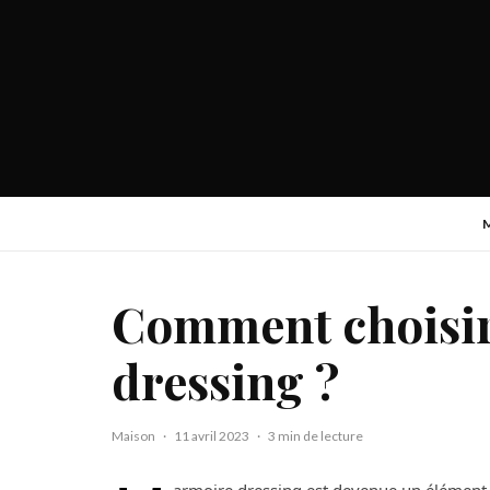
Comment choisir
dressing ?
Maison
·
11 avril 2023
·
3 min de lecture