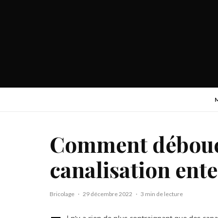
Comment débouc
canalisation ente
Bricolage
·
29 décembre 2022
·
3 min de lecture