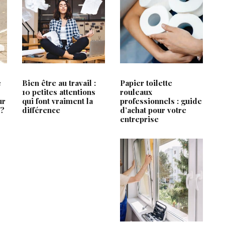
RTICLES LES + LUS
ARTICLES RÉCEN
ce
Un fauteuil qui s’adapte à vo
e
Bien être au travail :
Papier toilette
pas l’inverse
V
10 petites attentions
rouleaux
ur
qui font vraiment la
professionnels : guide
Fabricant fenêtre PVC : le p
 ?
différence
d’achat pour votre
technique qu’attendent les 
entreprise
Retrait-gonflement des argil
le
comprendre les risques et 
ses fondations