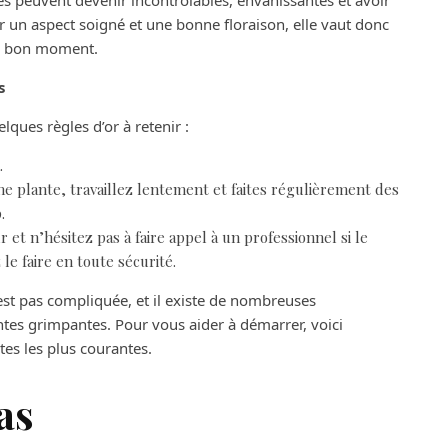
es peuvent devenir incontrôlables, envahissantes et avoir
er un aspect soigné et une bonne floraison, elle vaut donc
 au bon moment.
s
uelques règles d’or à retenir :
.
e plante, travaillez lentement et faites régulièrement des
p.
et n’hésitez pas à faire appel à un professionnel si le
le faire en toute sécurité.
’est pas compliquée, et il existe de nombreuses
ntes grimpantes. Pour vous aider à démarrer, voici
tes les plus courantes.
as