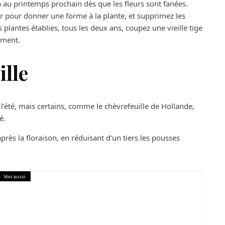
hia au printemps prochain dès que les fleurs sont fanées.
ur pour donner une forme à la plante, et supprimez les
lantes établies, tous les deux ans, coupez une vieille tige
ement.
ille
e l’été, mais certains, comme le chèvrefeuille de Hollande,
é.
après la floraison, en réduisant d’un tiers les pousses
Voir aussi
 bien-être pour l’esprit et le corps ?
 thérapeutique