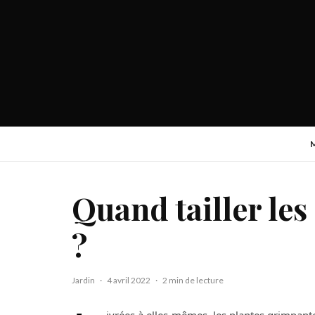
Quand tailler le
?
Jardin
·
4 avril 2022
·
2 min de lecture