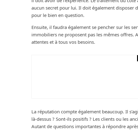
il doit avoir de l’expérience. Le traitement du côté
aucun secret pour lui. Il doit également disposer d
pour le bien en question.
Ensuite, il faudra également se pencher sur les ser
immobiliers ne proposent pas les mêmes offres. A
attentes et à tous vos besoins.
Maison
Bricolage
Rénover votre toiture
qualité
La réputation compte également beaucoup. Il s’agit
là-dessus ? Sont-ils positifs ? Les clients ou les anc
Autant de questions importantes à répondre après 