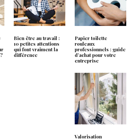
RTICLES LES + LUS
ARTICLES RÉCEN
ce
Fabricant fenêtre PVC : le p
e
Bien être au travail :
Papier toilette
technique qu’attendent les 
V
10 petites attentions
rouleaux
ur
qui font vraiment la
professionnels : guide
Retrait-gonflement des argil
 ?
différence
d’achat pour votre
comprendre les risques et 
entreprise
ses fondations
le
Garde-meuble à Toulouse : l
votre espace en toute sérén
Valorisation