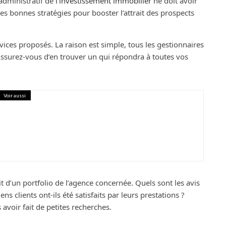
 administratif de
l’investissement immobilier
ne doit avoir
es bonnes stratégies pour booster l’attrait des prospects
vices proposés. La raison est simple, tous les gestionnaires
ssurez-vous d’en trouver un qui répondra à toutes vos
Voir aussi
 : conseils, étapes et matériaux de
 d’un portfolio de l’agence concernée. Quels sont les avis
iens clients ont-ils été satisfaits par leurs prestations ?
avoir fait de petites recherches.