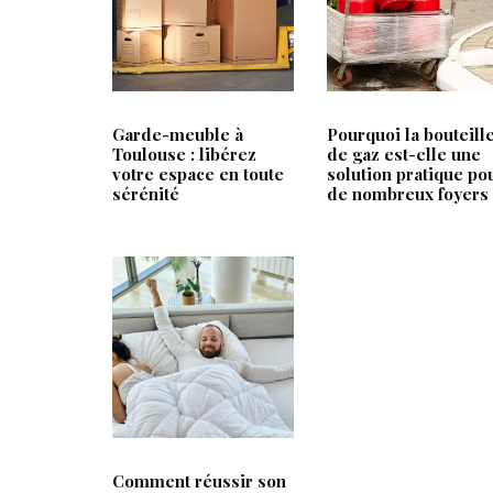
PRÉSENTATION
A
Frac & Pdc est un média familial et
Loc Annon
Garde-meuble à
Pourquoi la bouteill
digital axé sur les astuces pour la
Boitier IPT
Toulouse : libérez
de gaz est-elle une
maison et le jardin. Notre magazine
votre espace en toute
solution pratique po
Rbnb
sérénité
de nombreux foyers
en ligne aborde les thématiques
Parkside
suivantes :
Dessin Faci
Maison
Prix timbre
Jardin
Bricolage
Décoration
Comment réussir son